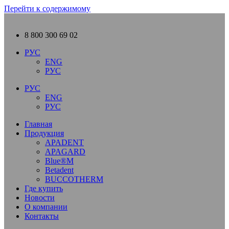
Перейти к содержимому
8 800 300 69 02
РУС
ENG
РУС
РУС
ENG
РУС
Главная
Продукция
APADENT
APAGARD
Blue®M
Betadent
BUCCOTHERM
Где купить
Новости
О компании
Контакты