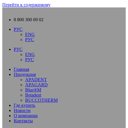
Перейти к содержимому
8 800 300 69 02
РУС
ENG
РУС
РУС
ENG
РУС
Главная
Продукция
APADENT
APAGARD
Blue®M
Betadent
BUCCOTHERM
Где купить
Новости
О компании
Контакты