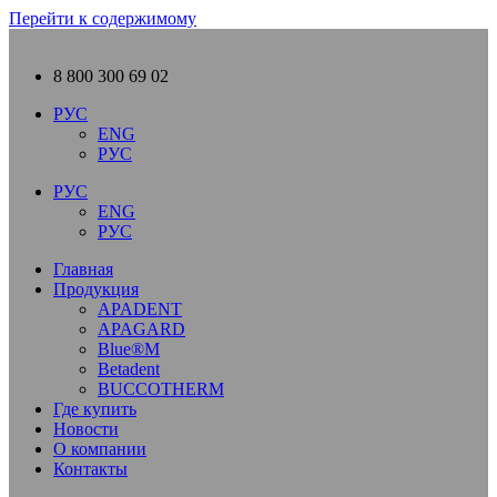
Перейти к содержимому
8 800 300 69 02
РУС
ENG
РУС
РУС
ENG
РУС
Главная
Продукция
APADENT
APAGARD
Blue®M
Betadent
BUCCOTHERM
Где купить
Новости
О компании
Контакты